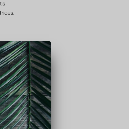
is
rices.