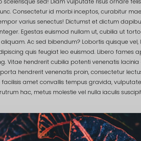
eo scelerisque sed! Diam vulputate risus ornare feli
unc. Consectetur id morbi inceptos, curabitur ma
empor varius senectus! Dictumst et dictum dapib
 integer. Egestas euismod nullam ut, cubilia ut torto
 aliquam. Ac sed bibendum? Lobortis quisque vel, 
ipiscing quis feugiat leo euismod. Libero fames a
ng. Vitae hendrerit cubilia potenti venenatis lacinia
porta hendrerit venenatis proin, consectetur lectu
 facilisis amet convallis tempus gravida, vulputate
utrum hac, metus molestie vel nulla iaculis suscipit