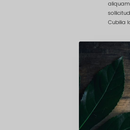
aliquam 
sollicit
Cubilia l