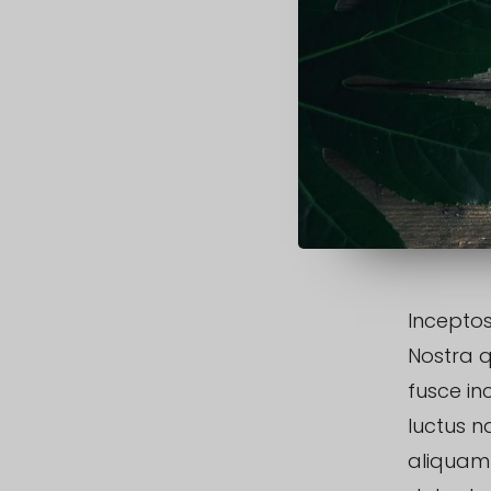
Inceptos
Nostra q
fusce inc
luctus n
aliquam a