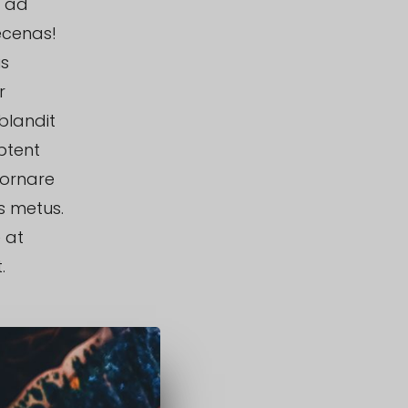
s ad
ecenas!
us
r
blandit
ptent
 ornare
s metus.
 at
.