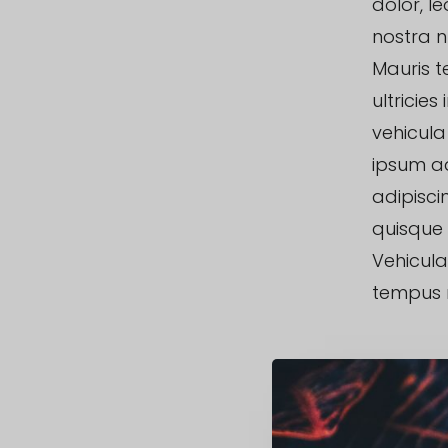
dolor, l
nostra n
Mauris t
ultricies
vehicula
ipsum ad
adipisci
quisque 
Vehicula
tempus r