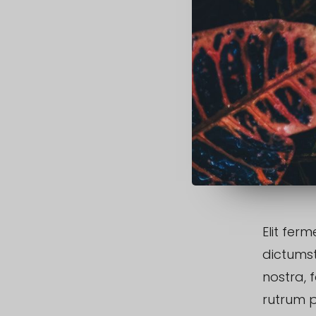
Elit fe
dictumst
nostra, 
rutrum 