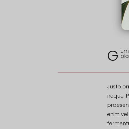
G
um 
pla
Justo or
neque. P
praesent
enim vel
ferment