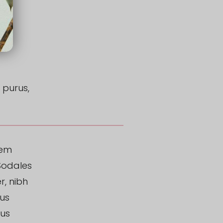
 purus,
rem
 Sodales
r, nibh
mus
sus