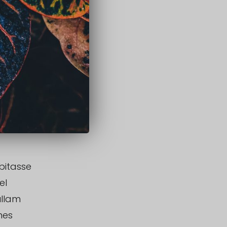
bitasse
el
ullam
mes