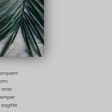
torquent.
diam
s ante
 semper
 sagittis